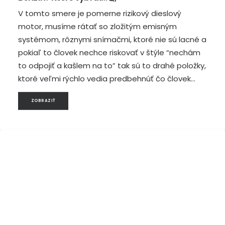
V tomto smere je pomerne rizikový dieslový
motor, musíme rátať so zložitým emisným
systémom, rôznymi snímačmi, ktoré nie sú lacné a
pokiaľ to človek nechce riskovať v štýle “nechám
to odpojiť a kašlem na to” tak sú to drahé položky,
ktoré veľmi rýchlo vedia predbehnúť čo človek…
ZOBRAZIŤ