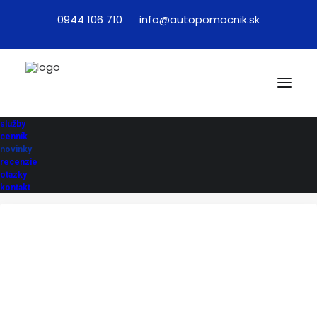
0944 106 710
info@autopomocnik.sk
Novinky
služby
cenník
novinky
recenzie
otázky
kontakt