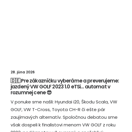
28. júna 2026
🇩🇪 Pre zákazníčku vyberáme a preverujeme:
jazdený VW GOLF 2023 1.0 eTSi… automat v
rozumnej cene 😎
V ponuke sme našli: Hyundai i20, Škodu Scala, VW
GOLF, VW T-Cross, Toyota CH-R či ešte pár
zaujímavých alternatív. Spoločnou debatou sme
však dospeli k finalistovi menom VW GOLF z roku