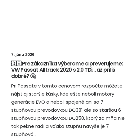
7. júna 2026
🇩🇪 Pre zákazníka výberame a preverujeme:
VW Passat Alltrack 2020 s 2.0 TDi… až príliš
dobré? 🤔
Pri Passate v tomto cenovom rozpočte môžete
nájsť aj staršie kúsky, kde ešte neboli motory
generácie EVO a neboli spojené ani so 7
stupňovou prevodovkou DQ381 ale so staršou 6
stupňovou prevodovkou DQ250, ktorý za mňa nie
tak pekne radí a vďaka stupňu navyše je 7
stupňová…