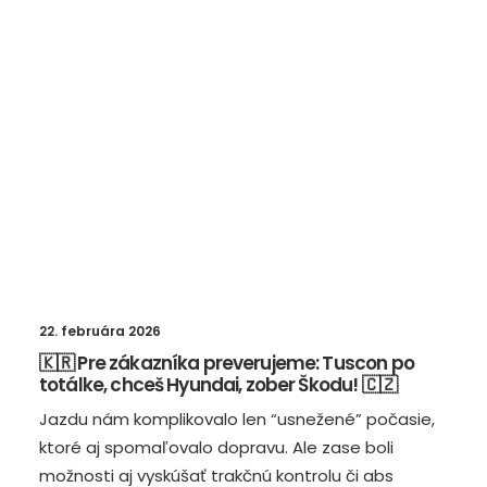
22. februára 2026
🇰🇷 Pre zákazníka preverujeme: Tuscon po
totálke, chceš Hyundai, zober Škodu! 🇨🇿
Jazdu nám komplikovalo len “usnežené” počasie,
ktoré aj spomaľovalo dopravu. Ale zase boli
možnosti aj vyskúšať trakčnú kontrolu či abs