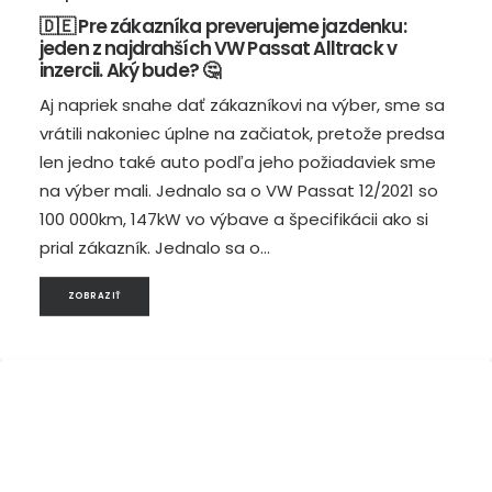
🇩🇪 Pre zákazníka preverujeme jazdenku:
jeden z najdrahších VW Passat Alltrack v
inzercii. Aký bude? 🤔
Aj napriek snahe dať zákazníkovi na výber, sme sa
vrátili nakoniec úplne na začiatok, pretože predsa
len jedno také auto podľa jeho požiadaviek sme
na výber mali. Jednalo sa o VW Passat 12/2021 so
100 000km, 147kW vo výbave a špecifikácii ako si
prial zákazník. Jednalo sa o…
ZOBRAZIŤ