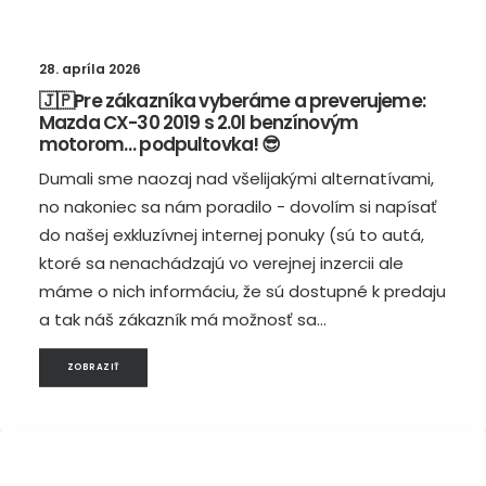
28. apríla 2026
🇯🇵Pre zákazníka vyberáme a preverujeme:
Mazda CX-30 2019 s 2.0l benzínovým
motorom… podpultovka! 😎
Dumali sme naozaj nad všelijakými alternatívami,
no nakoniec sa nám poradilo - dovolím si napísať
do našej exkluzívnej internej ponuky (sú to autá,
ktoré sa nenachádzajú vo verejnej inzercii ale
máme o nich informáciu, že sú dostupné k predaju
a tak náš zákazník má možnosť sa…
ZOBRAZIŤ