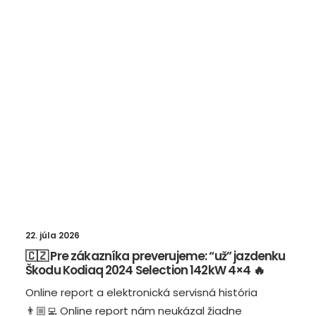
22. júla 2026
🇨🇿 Pre zákazníka preverujeme: “už” jazdenku
Škodu Kodiaq 2024 Selection 142kW 4×4 🔥
Online report a elektronická servisná história
👨🏼‍💻 Online report nám neukázal žiadne