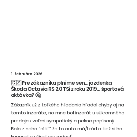
1. februára 2026
🇨🇿 Pre zákazníka plníme sen… jazdenka
Škoda Octavia RS 2.0 TSi z roku 2019… športová
oktávka? 🤔
Zákazník už z toľkého hľadania hľadal chyby aj na
tomto inzeráte, no mne bol inzerát u súkromného
predajcu veľmi sympatický a pekne popísaný.
Bolo z neho “cítiť” že to auto má/l rád a tiež si ho
kupoval a užíval pre radosť.