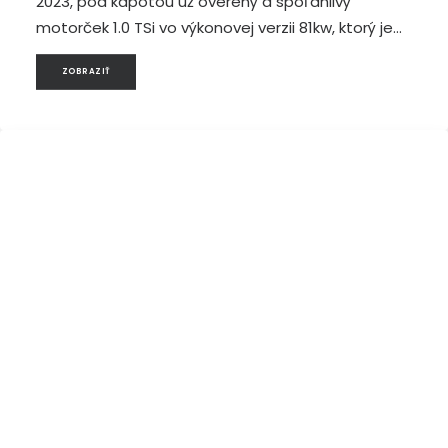
2023, pod kapotou už overený a spoľahlivý
motorček 1.0 TSi vo výkonovej verzii 81kw, ktorý je…
ZOBRAZIŤ