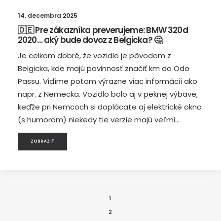
14. decembra 2025
🇩🇪 Pre zákazníka preverujeme: BMW 320d
2020… aký bude dovoz z Belgicka? 🤔
Je celkom dobré, že vozidlo je pôvodom z
Belgicka, kde majú povinnosť značiť km do Odo
Passu. Vidíme potom výrazne viac informácií ako
napr. z Nemecka. Vozidlo bolo aj v peknej výbave,
keďže pri Nemcoch si doplácate aj elektrické okna
(s humorom) niekedy tie verzie majú veľmi…
ZOBRAZIŤ
1
2