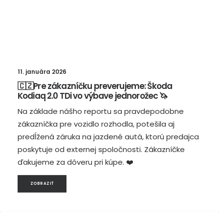
11. januára 2026
🇨🇿Pre zákazníčku preverujeme: Škoda
Kodiaq 2.0 TDi vo výbave jednorožec 🦄
Na základe nášho reportu sa pravdepodobne
zákazníčka pre vozidlo rozhodla, potešila aj
predĺžená záruka na jazdené autá, ktorú predajca
poskytuje od externej spoločnosti. Zákazníčke
ďakujeme za dôveru pri kúpe. ❤️
ZOBRAZIŤ