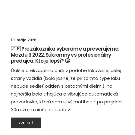
19. mája 2026
🇯🇵 Pre zákazníka vyberáme a preverujeme:
Mazdu 3 2022. Súkromný vs profesionálny
predajca. Kto je lepší? 🤔
Ďalšie prekvapenia prišli v podobe lakovanej celej
strany vozidla (bolo jasné, že pri tomto type laku
nebude sedieť odtieň s ostatnými dielmi), no
najhoršia bola trhajúca a vibrujúca automatická
prevodovka, ktorú som si všimol ihneď po prejdení
30m, že tu niečo nebude v…
ZOBRAZIŤ