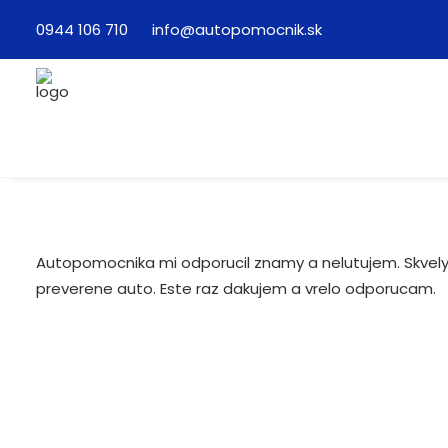
0944 106 710
info@autopomocnik.sk
Autopomocnika mi odporucil znamy a nelutujem. Skvely
preverene auto. Este raz dakujem a vrelo odporucam.