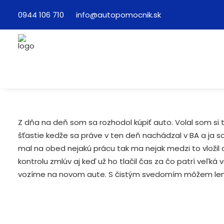
0944 106 710
info@autopomocnik.sk
Z dňa na deň som sa rozhodol kúpiť auto. Volal som s
šťastie kedže sa práve v ten deň nachádzal v BA a ja 
mal na obed nejakú prácu tak ma nejak medzi to vložil 
kontrolu zmlúv aj keď už ho tlačil čas za čo patrí veľká 
vozíme na novom aute. S čistým svedomím môžem len o