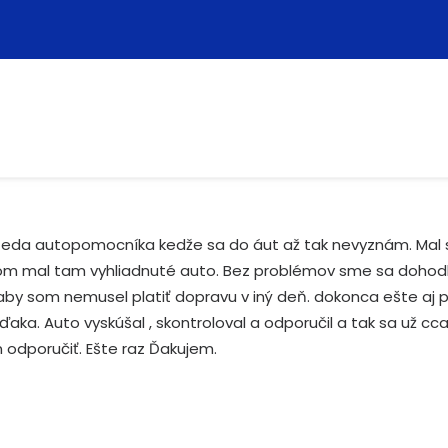
i teda autopomocníka kedže sa do áut až tak nevyznám. Mal
som mal tam vyhliadnuté auto. Bez problémov sme sa dohodli
aby som nemusel platiť dopravu v iný deň. dokonca ešte aj 
vďaka. Auto vyskúšal , skontroloval a odporučil a tak sa už cc
dporučiť. Ešte raz Ďakujem.