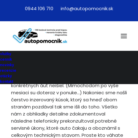
0944 106 710
info@autopomocnik.sk
So službami pána Knapka som maximálne
spokojný. Jeho pristup k zákazníkovi, ochota a
komunikácia sa dnes uz málokedy vidí. Neišlo mu
služby
len o rýchle preverenie vozidla, ktoré sme si ako
cenník
prvé vybrali (vystavenie faktúry a dovidenia). Od
novinky
prvých nami vybraných vozidiel nás dokonca
recenzie
otázky
odhovoril a hneď aj odôvodnil prečo by do tých
kontakt
konkrétnych áut neišiel. (Mimochodom po vyše
mesiaci su doteraz v ponuke…) Nakoniec sme našli
čerstvo inzerovaný kúsok, ktorý sa hneď obom
stranám pozdával tak sme išli do toho. Všetko
nám z obhliadky detailne zdokumentoval
následne telefonicky prekonzultoval potrebné
servisné úkony, ktoré auto čakaju a oboznámil s
celkovým technickým stavom. Proste kto váhate