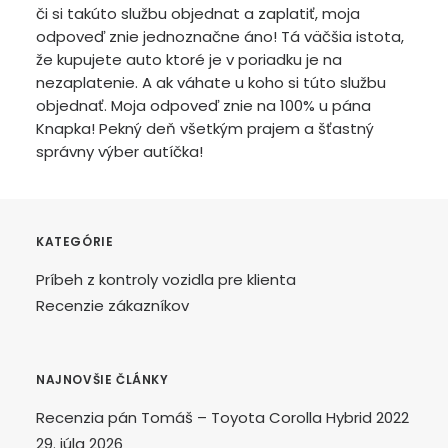
či si takúto službu objednat a zaplatiť, moja
odpoveď znie jednoznačne áno! Tá väčšia istota,
že kupujete auto ktoré je v poriadku je na
nezaplatenie. A ak váhate u koho si túto službu
objednať. Moja odpoveď znie na 100% u pána
Knapka! Pekný deň všetkým prajem a šťastný
správny výber autíčka!
KATEGÓRIE
Príbeh z kontroly vozidla pre klienta
Recenzie zákazníkov
NAJNOVŠIE ČLÁNKY
Recenzia pán Tomáš – Toyota Corolla Hybrid 2022
29. júla 2026