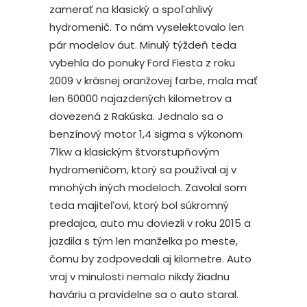
zamerať na klasický a spoľahlivý
hydromenič. To nám vyselektovalo len
pár modelov áut. Minulý týždeň teda
vybehla do ponuky Ford Fiesta z roku
2009 v krásnej oranžovej farbe, mala mať
len 60000 najazdených kilometrov a
dovezená z Rakúska. Jednalo sa o
benzínový motor 1,4 sigma s výkonom
71kw a klasickým štvorstupňovým
hydromeničom, ktorý sa používal aj v
mnohých iných modeloch. Zavolal som
teda majiteľovi, ktorý bol súkromný
predajca, auto mu doviezli v roku 2015 a
jazdila s tým len manželka po meste,
čomu by zodpovedali aj kilometre. Auto
vraj v minulosti nemalo nikdy žiadnu
haváriu a pravidelne sa o auto staral.