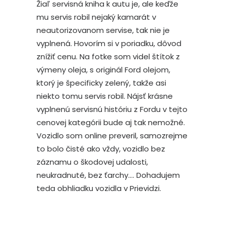
Žiaľ servisná kniha k autu je, ale keďže
mu servis robil nejaký kamarát v
neautorizovanom servise, tak nie je
vyplnená. Hovorím si v poriadku, dôvod
znížiť cenu. Na fotke som videl štítok z
výmeny oleja, s originál Ford olejom,
ktorý je špecificky zelený, takže asi
niekto tomu servis robil. Nájsť krásne
vyplnenú servisnú históriu z Fordu v tejto
cenovej kategórii bude aj tak nemožné.
Vozidlo som online preveril, samozrejme
to bolo čisté ako vždy, vozidlo bez
záznamu o škodovej udalosti,
neukradnuté, bez ťarchy…. Dohadujem
teda obhliadku vozidla v Prievidzi.