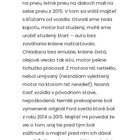
na pneu, letné pneu na diskoch mali na
sebe pneu z 2015. V tom sa vrátil majiteľ
s kľúčami od vozidla. Otvorili sme teda
kapotu, motor bol studený, mohli sme
urobiť studený štart – auto bez
zaváhania krásne naštartovalo.
Chladiaca bez emulzie, krásne čistá,
olejové viecko tak isto, motor pekne
tichučko pracoval. Z motora nič netieklo,
nebol umývaný (neznášam vyleštený
motor na ktorom nič nevidieť). Nosná
časť vozidla v pôvodnom stave,
nepoškodená. Nemilé prekvapenie boli
vymenené originál Ford svetla ktoré boli
z roku 2014 a 2015. Majiteľ mi povedal že
vie o tom, vraj tie pred tým boli
zažltnuté a majiteľ pred ním ich dával