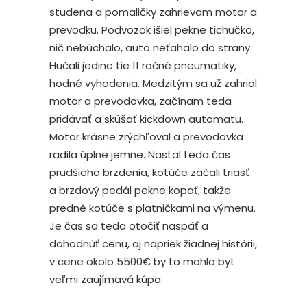
studena a pomaličky zahrievam motor a
prevodku. Podvozok išiel pekne tichučko,
nič nebúchalo, auto neťahalo do strany.
Hučali jedine tie 11 ročné pneumatiky,
hodné vyhodenia. Medzitým sa už zahrial
motor a prevodovka, začínam teda
pridávať a skúšať kickdown automatu.
Motor krásne zrýchľoval a prevodovka
radila úplne jemne. Nastal teda čas
prudšieho brzdenia, kotúče začali triasť
a brzdový pedál pekne kopať, takže
predné kotúče s platničkami na výmenu.
Je čas sa teda otočiť naspäť a
dohodnúť cenu, aj napriek žiadnej histórii,
v cene okolo 5500€ by to mohla byt
veľmi zaujímavá kúpa.