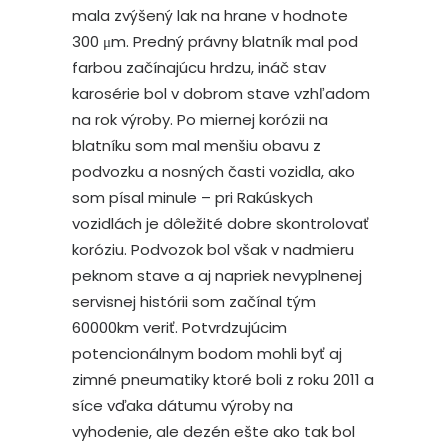
mala zvýšený lak na hrane v hodnote
300 μm. Predný právny blatník mal pod
farbou začínajúcu hrdzu, ináč stav
karosérie bol v dobrom stave vzhľadom
na rok výroby. Po miernej korózii na
blatníku som mal menšiu obavu z
podvozku a nosných časti vozidla, ako
som písal minule – pri Rakúskych
vozidlách je dôležité dobre skontrolovať
koróziu. Podvozok bol však v nadmieru
peknom stave a aj napriek nevyplnenej
servisnej histórii som začínal tým
60000km veriť. Potvrdzujúcim
potencionálnym bodom mohli byť aj
zimné pneumatiky ktoré boli z roku 2011 a
síce vďaka dátumu výroby na
vyhodenie, ale dezén ešte ako tak bol