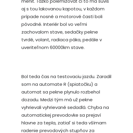
meniť. Ťažko polemizovať či to má súvis
aj s tou lakovanou kapotou, v každom
prípade nosné a motorové časti boli
pôvodné. Interiér bol vo veľmi
zachovalom stave, sedačky pekne
tvrdé, volant, radiaca páka, pedále v
uveriteľnom 60000km stave.
Bol teda čas na testovaciu jazdu. Zaradil
som na automate R (spiatočku) a
automat sa pekne plynulo rozbehol
dozadu. Medzi tým má už pekne
vyhrievali vyhrievané sedadlá. Chyba na
automatickej prevodovke sa prejaví
hlavne za tepla, zatiaľ si teda všímam
radenie prevodových stupňov za