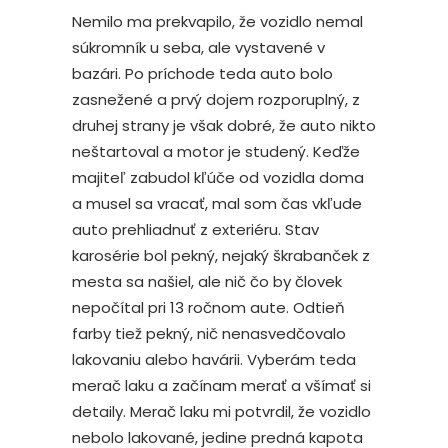
Nemilo ma prekvapilo, že vozidlo nemal
súkromník u seba, ale vystavené v
bazári. Po príchode teda auto bolo
zasnežené a prvý dojem rozporuplný, z
druhej strany je však dobré, že auto nikto
neštartoval a motor je studený. Keďže
majiteľ zabudol kľúče od vozidla doma
a musel sa vracať, mal som čas vkľude
auto prehliadnuť z exteriéru. Stav
karosérie bol pekný, nejaký škrabanček z
mesta sa našiel, ale nič čo by človek
nepočítal pri 13 ročnom aute. Odtieň
farby tiež pekný, nič nenasvedčovalo
lakovaniu alebo havárii. Vyberám teda
merač laku a začínam merať a všímať si
detaily. Merač laku mi potvrdil, že vozidlo
nebolo lakované, jedine predná kapota