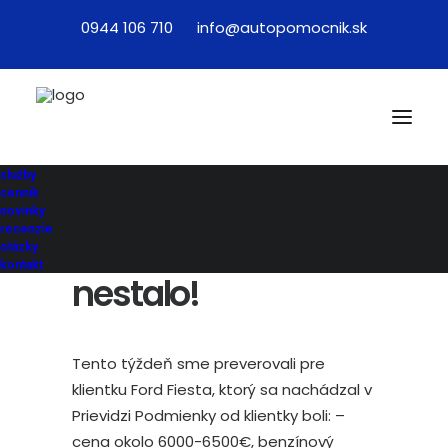
0944 106 710
info@autopomocnik.sk
Príbeh z kontroly
vozidla pre klienta:
služby
Tak toto sa mi ešte
cenník
novinky
recenzie
na testovacej jazde
otázky
kontakt
nestalo!
Tento týždeň sme preverovali pre
klientku Ford Fiesta, ktorý sa nachádzal v
Prievidzi Podmienky od klientky boli: –
cena okolo 6000-6500€, benzínový