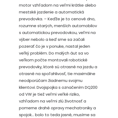
motor vzhľadom na veľmi krátke alebo
mestské jazdenie a automatická
prevodovka. – Keďže je to cenové dno,
rozumne starých, menších automobilov
s automatickou prevodovkou, veľmi na
výber nebolo a keď sme sa začali
pozerať čo je v ponuke, nastal jeden
veľký problém. Do malých áut sa vo
veľkom počte montovali robotické
prevodovky, ktoré sú otrasné na jazdu a
otrasné na spoľahlivosť, tie maximálne
neodporúčam žiadnemu svojmu
klientovi. Dvojspojka s označením DQ200
od VW je tiež veľmi veľké riziko,
vzhľadom na veľmi zlú životnosť a
pomerne drahé opravy mechatroniky a
spojok… bolo to teda jasné, musíme sa