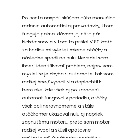
Po ceste naspäť skúšam ešte manuálne
radenie automatickej prevodovky, ktoré
funguje pekne, dávam jej ešte pár
kickdownov a v tom to prišlo! V 80 km/h
za hodinu mi vyleteli mierne otáčky a
následne spadli na nulu. Nevedel som
ihneď identifikovať problém, najprv som
myslel že je chyba v automate, tak som
radšej hneď vyradil N a doplachtil k
benzinke, kde však aj po zaradení
automat fungoval v poriadku, otáčky
však boli nerovnomerné a stále
otáčkomer ukazoval nulu aj napriek
zapnutému motoru, preto som motor
radšej vypol a skúsil opätovne
naštartovať, či náhodou nedošlo k