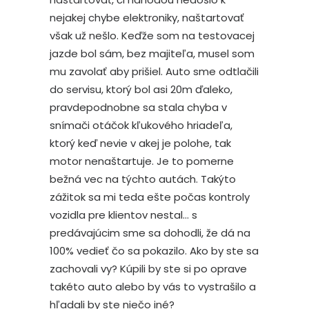
nejakej chybe elektroniky, naštartovať
však už nešlo. Keďže som na testovacej
jazde bol sám, bez majiteľa, musel som
mu zavolať aby prišiel. Auto sme odtlačili
do servisu, ktorý bol asi 20m ďaleko,
pravdepodnobne sa stala chyba v
snímači otáčok kľukového hriadeľa,
ktorý keď nevie v akej je polohe, tak
motor nenaštartuje. Je to pomerne
bežná vec na týchto autách. Takýto
zážitok sa mi teda ešte počas kontroly
vozidla pre klientov nestal… s
predávajúcim sme sa dohodli, že dá na
100% vedieť čo sa pokazilo. Ako by ste sa
zachovali vy? Kúpili by ste si po oprave
takéto auto alebo by vás to vystrašilo a
hľadali by ste niečo iné?