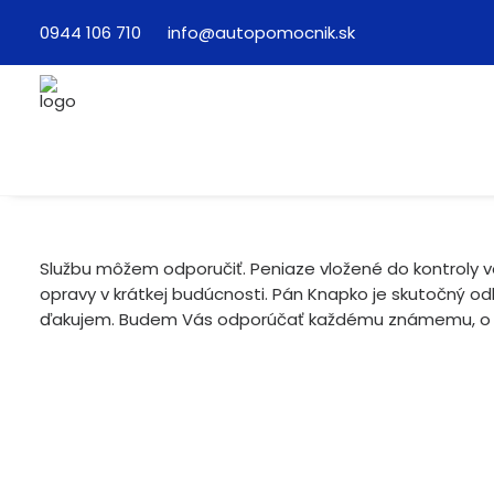
0944 106 710
info@autopomocnik.sk
Službu môžem odporučiť. Peniaze vložené do kontroly vo
opravy v krátkej budúcnosti. Pán Knapko je skutočný o
ďakujem. Budem Vás odporúčať každému známemu, o kt