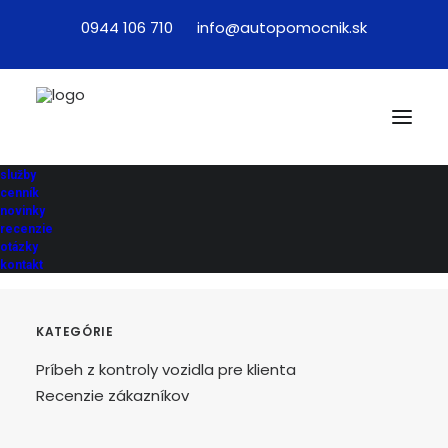
0944 106 710
info@autopomocnik.sk
Absolutna spokojnost
Pan Zdenko nam
pomohol nájsť auto ktoré vyhovuje našim
služby
požiadavkám, osobne ho išiel odskúšať, poradil co
cenník
s nim dalej, a vsetko s veľkou ochotou a
novinky
recenzie
trpezlivosťou. 6 hviezdičiek z 5 za nas!
otázky
kontakt
KATEGÓRIE
Príbeh z kontroly vozidla pre klienta
Recenzie zákazníkov