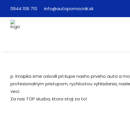
0944 106 710
info@autopomocnik.sk
p. Knapka sme oslovili pri kupe nasho prveho auta a mo
profesionalnym pristupom, rychlostou vyhladania, nas
veci.
Za nas TOP sluzba, ktora stoji za to!