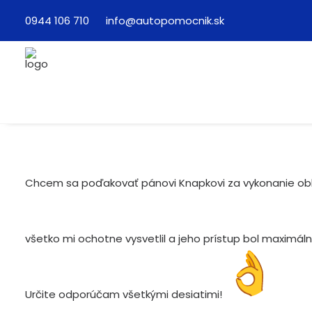
0944 106 710
info@autopomocnik.sk
Chcem sa poďakovať pánovi Knapkovi za vykonanie obhl
všetko mi ochotne vysvetlil a jeho prístup bol maximál
Určite odporúčam všetkými desiatimi!