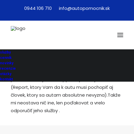
0944 106 710
info@autopomocnik.sk
Pan Zdenko mi pomáhal s preverením auta, ktoré
som na jeho odporučanie samozrejme kúpil. Jeho
služby
prístup k prevereniu bol vysoko profesionalny. Pán
cenník
Zdenko je ľudsky a ochotný človek, ktorý sa snaži
novinky
recenzie
zodpovedať aj milion vašich otazok.Dokonca jeho
otázky
prácu chvalil aj samotny predajca mojho auta.
kontakt
(Report, ktory Vam da k autu musi pochopiť aj
človek, ktory sa autam absolutne nevyzna).Takže
mi neostava nič ine, len poďakovat a vrelo
odporučiť jeho služby .