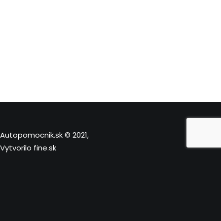
Autopomocnik.sk © 2021,
Vytvorilo
fine.sk
Táto stránka používa súbory cookies. Kliknutím na “Prijať”,
potvrdíte ich používanie.
Nastavenia
Prijať
Close