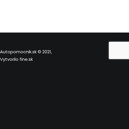
Autopomocnik.sk © 2021,
Vytvorilo
fine.sk
Táto stránka používa súbory cookies. Kliknutím na “Prijať”,
potvrdíte ich používanie.
Nastavenia
Prijať
Close
Prehľad ochrany osobných údajov
Táto webová stránka používa cookies, aby zlepšila váš