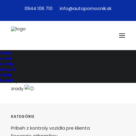
0944 106 710
info@autopomocnik.sk
Odporúčam všetkymi desiatimi. Super prístup,
vyjadnanie zľavy/servisu u predajcu, podrobná
služby
dokumentácia celej obhliadky… Nie je na
cenník
zahodenie nechať výber auta na pánovi Knapkovi
novinky
recenzie
– má veľkú škálu overených predajcov, s ktorými je
otázky
super dohoda a netreba u nich očakávať žiadne
kontakt
zrady
KATEGÓRIE
Príbeh z kontroly vozidla pre klienta
Recenzie zákazníkov