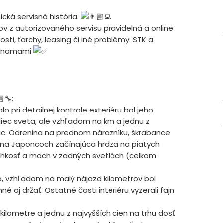
ická servisná história.
v z autorizovaného servisu pravidelná a online
ti, ťarchy, leasing či iné problémy. STK a
záznamami
:
o pri detailnej kontrole exteriéru bol jeho
iec sveta, ale vzhľadom na km a jednu z
ac. Odrenina na prednom nárazníku, škrabance
ko na Japoncoch začínajúca hrdza na piatych
 vlhkosť a mach v zadných svetlách (celkom
ka, vzhľadom na malý nájazd kilometrov bol
né aj držať. Ostatné časti interiéru vyzerali fajn
lometre a jednu z najvyšších cien na trhu dosť