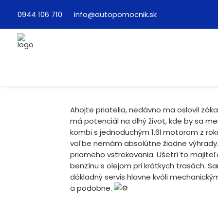
0944 106 710
info@autopomocnik.sk
Ahojte priatelia, nedávno ma oslovil zák
má potenciál na dlhý život, kde by sa menil 
kombi s jednoduchým 1.6l motorom z roku
voľbe nemám absolútne žiadne výhrady. J
priameho vstrekovania. Ušetrí to majiteľo
benzínu s olejom pri krátkych trasách. S
dôkladný servis hlavne kvôli mechanický
a podobne.