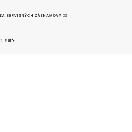
A SERVISNÝCH ZÁZNAMOV? 😵‍💫
👨🏼‍🔧