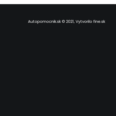
Autopomocnik.sk © 2021, Vytvorilo
fine.sk
Close
Prehľad ochrany osobných údajov
Táto webová stránka používa cookies, aby zlepšila váš zá
vašom prehliadači, pretože sú nevyhnutné pre fungovanie
porozumieť tomu, ako tento web používate. Tieto cookie
niektorých z týchto súborov cookie však môže mať vplyv n
Nevyhnutné
Nevyhnutné
Vždy zapnuté