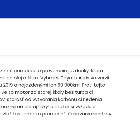
azník s pomocou o preverenie jazdenky, ktorá
len olej a filtre. Vybral si Toyotu Auris vo verzii
 2019 a najazdenými len 60 000km. Proti tejto
e to motor zo starej školy bez turba či
vi starosť od vytvárania karbónu či riedenia
amozrejme ale aj takýto motor si vyžaduje
m zložitostiam ako premenné časovania ventilov