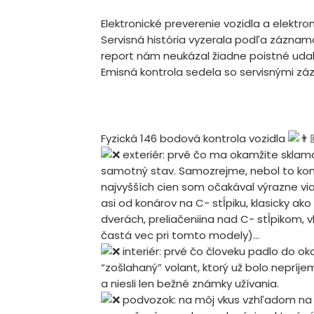
Elektronické preverenie vozidla a elektron
Servisná história vyzerala podľa záznamo
report nám neukázal žiadne poistné udalos
Emisná kontrola sedela so servisnými 
Fyzická 146 bodová kontrola vozidla
exteriér: prvé čo ma okamžite sklamal
samotný stav. Samozrejme, nebol to kon
najvyšších cien som očakával výrazne vi
asi od konárov na C- stĺpiku, klasicky a
dverách, preliačeniina nad C- stĺpikom,
častá vec pri tomto modely)…
interiér: prvé čo človeku padlo do o
“zošlahaný” volant, ktorý už bolo nepríjem
a niesli len bežné známky užívania.
podvozok: na môj vkus vzhľadom na ki