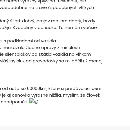
ce nemá výrazný vplyv na funkčnosť, ale
ravdepodobne na tráve či podobných vlhkých
ený štart dobrý, prejav motora dobrý, brzdy
žijú. Kvapaliny v poriadku. Tu nemám väčšie
el s podkladami od vozidla
ov neukázalo žiadne opravy z minulosti
e silentblokov od státia vozidla na vlhkom
vláštny hluk od prevodovky sa mi páčil už menej.
d auta so 60000km, ktoré si predávajuci cenil
je aj cenovka výrazne nižšia, myslím, že človek
 neodporučili.