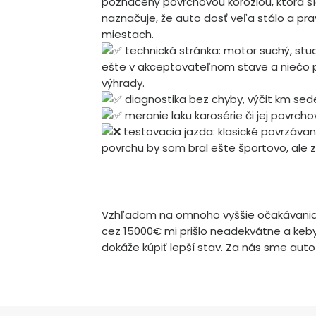
poznačený povrchovou koróziou, ktorá sí
naznačuje, že auto dosť veľa stálo a p
miestach.
technická stránka: motor suchý, stud
ešte v akceptovateľnom stave a niečo po
výhrady.
diagnostika bez chyby, výčit km sed
meranie laku karosérie či jej povrch
testovacia jazda: klasické povrzávani
povrchu by som bral ešte športovo, ale z
Vzhľadom na omnoho vyššie očakávania o
cez 15000€ mi prišlo neadekvátne a keby 
dokáže kúpiť lepší stav. Za nás sme auto