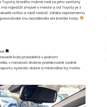
ca Toyota, ktorého máme radi za jeho seriózny
 má najväčší zmysel v meste a od Toyoty je z
 skvelá voľba a robiť radosť. Vďaka nepriamemu
prevodovke mu nezaškodia ani kratšie trasy.
órie
preverili bola pravidelná v jednom
zidla, v minulosti drobne prelakované zadné
 reportu vyzeralo dobre a minimálne by mohlo