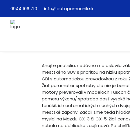
0944 106 710
info@autopomocnik.sk
Ahojte priatelia, nedávno ma oslovila z
mestského SUV s prioritou na nízku spotre
GDi s automatickou prevodovkou z roku 
Žiaľ parameter spotreby ale nie je bene
motory preverovali v modeloch Tuscon či
pomeru výkonu/ spotreba dosť vysoká ho
fanúšik ich automatických suchých dvojs
mestské zápchy. Začali sme teda hľadať
myslel na Mazdu CX-3 či CX-5, žiaľ ceno
nebola na obhliadku zaujímavá. Po chvíľ