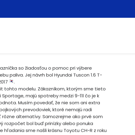
ákazníčka so žiadosťou o pomoc pri výbere
bu paliva. Jej návrh bol Hyundai Tuscon 1.6 T-
2017
.
fit tohto modelu. Zákazníkom, ktorým sme tieto
 Sportage, majú spotreby medzi 9-11l čo je k
dnota. Musím povedať, že nie som ani extra
pojkových prevodoviek, ktoré nemajú radi
 rôzne alternatívy. Samozrejme ako prvé som
vý rozpočet bol buď prinízky alebo ponuka
ke hľadania sme našli krásnu Toyotu CH-R z roku