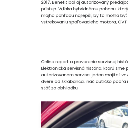
2017. Benefit bol aj autorizovaný predaj
prístup. Vďaka hybridnému pohonu, ktorý
môjho pohľadu najlepší, by to mohla byť
vstrekovaniu spaľovacieho motora, CVT 
Online report a preverenie servisnej hist
Elektronická servisná história, ktorú sme 
autorizovanom servise, jeden majiteľ vo
dvere od škrabanca, ináč autíčko podľa
stáť za obhliadku.