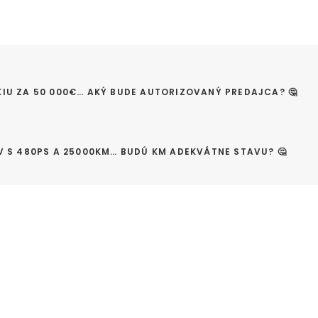
KIU ZA 50 000€… AKÝ BUDE AUTORIZOVANÝ PREDAJCA? 🤔
V S 480PS A 25000KM… BUDÚ KM ADEKVÁTNE STAVU? 🤔