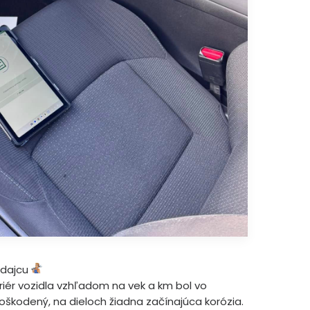
edajcu
eriér vozidla vzhľadom na vek a km bol vo
škodený, na dieloch žiadna začínajúca korózia.