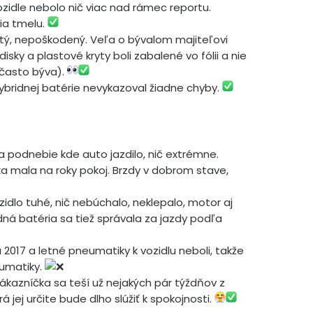
ozidle nebolo nič viac nad rámec reportu.
ia tmelu.
istý, nepoškodený. Veľa o bývalom majiteľovi
isky a plastové kryty boli zabalené vo fólii a nie
 často býva).
ybridnej batérie nevykazoval žiadne chyby.
a podnebie kde auto jazdilo, nič extrémne.
 mala na roky pokoj. Brzdy v dobrom stave,
zidlo tuhé, nič nebúchalo, neklepalo, motor aj
dná batéria sa tiež správala za jazdy podľa
 2017 a letné pneumatiky k vozidlu neboli, takže
eumatiky.
kazníčka sa teší už nejakých pár týždňov z
 jej určite bude dlho slúžiť k spokojnosti.