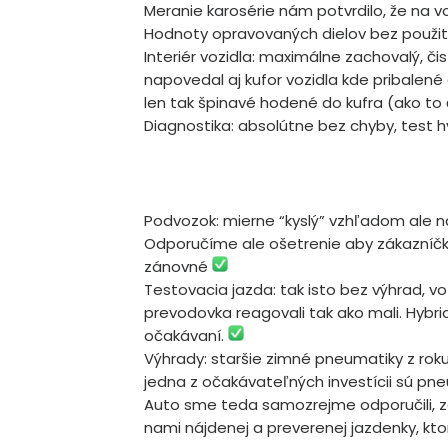
Meranie karosérie nám potvrdilo, že na v
Hodnoty opravovaných dielov bez použit
Interiér vozidla: maximálne zachovalý, č
napovedal aj kufor vozidla kde pribalené d
len tak špinavé hodené do kufra (ako to
Diagnostika: absolútne bez chyby, test h
Podvozok: mierne “kyslý” vzhľadom ale n
Odporučíme ale ošetrenie aby zákazníčka
zánovné
Testovacia jazda: tak isto bez výhrad, vo
prevodovka reagovali tak ako mali. Hybri
očakávaní.
Výhrady: staršie zimné pneumatiky z roku
jedna z očakávateľných investícii sú pn
Auto sme teda samozrejme odporučili, zá
nami nájdenej a preverenej jazdenky, ktorá