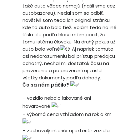
také auto vôbec nemajú (našli sme cez
autobazareu). Nedal som sa odbiť,
navštívil som teda ich originál stránku
kde to auto bolo tiež. Volám teda na iné
číslo ale podľa hlasu mám pocit, že
tomu istému človeku. Na druhý pokus už
auto bolo voľné
. Aj napriek tomuto
asi nedorozumeniu bol prístup predajcu
ochotný, nechal mi dostatok času na
preverenie a po preverení aj zaslal
všetky dokumenty podľa dohody.
Čo sa nám páčilo?
– vozidlo nebolo lakované ani
havarované
– výborná cena vzhľadom na rok a km
– zachovalý interiér aj exteriér vozidla