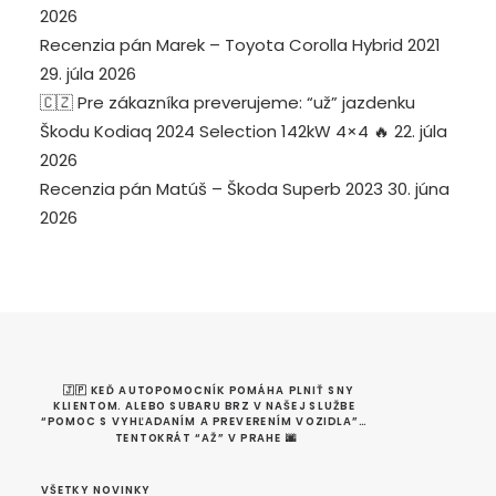
2026
Recenzia pán Marek – Toyota Corolla Hybrid 2021
29. júla 2026
🇨🇿 Pre zákazníka preverujeme: “už” jazdenku
Škodu Kodiaq 2024 Selection 142kW 4×4 🔥
22. júla
2026
Recenzia pán Matúš – Škoda Superb 2023
30. júna
2026
🇯🇵 KEĎ AUTOPOMOCNÍK POMÁHA PLNIŤ SNY 
KLIENTOM. ALEBO SUBARU BRZ V NAŠEJ SLUŽBE 
“POMOC S VYHĽADANÍM A PREVERENÍM VOZIDLA”… 
TENTOKRÁT “AŽ” V PRAHE 🌆
VŠETKY NOVINKY