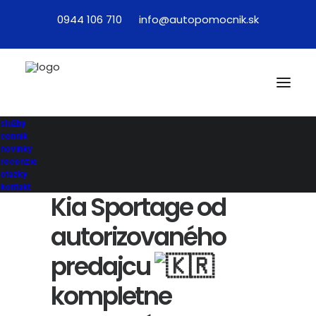
0944 106 710
info@autopomocnik.sk
Výber toho
čo týždeň dal:
služby
Zúbožený Renault
cenník
novinky
recenzie
Espace, zánovná
otázky
kontakt
Kia Sportage od
autorizovaného
predajcu
kompletne