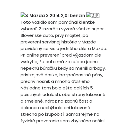
Mazda 3 2014 2,0l benzín
Toto vozidlo som pomáhal klientke
vyberať. Z inzerátu vyzerá všetko super.
Slovenské auto, prvý majiteľ, po
preverení servisnej histórie v Mazde
pravidelný servis u jedného dílera Mazda.
Pri online preverení pred výjazdom ale
vyskytlo, že auto má za sebou jednu
nepeknú búračku kedy sa menili airbagy,
prístrojová doska, bezpečnostné pásy,
predný nosník a mnoho ďalšieho.
Následne tam bolo ešte dalších 5
poistných udalostí, obe strany lakované
a tmelené, náraz na zadnú časť a
dokonca nechýbala ani lakovaná
strecha po krupobití. Samozrejme na
fyzické preverenie som zbytočne nešiel.