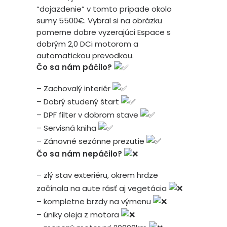
“dojazdenie” v tomto prípade okolo
sumy 5500€. Vybral si na obrázku
pomerne dobre vyzerajúci Espace s
dobrým 2,0 DCi motorom a
automatickou prevodkou.
Čo sa nám páčilo?
– Zachovalý interiér
– Dobrý studený štart
– DPF filter v dobrom stave
– Servisná kniha
– Zánovné sezónne prezutie
Čo sa nám nepáčilo?
– zlý stav exteriéru, okrem hrdze
začínala na aute rásť aj vegetácia
– kompletne brzdy na výmenu
– úniky oleja z motora