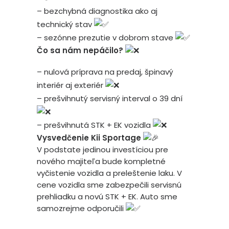
– bezchybná diagnostika ako aj
technický stav
– sezónne prezutie v dobrom stave
Čo sa nám nepáčilo?
– nulová príprava na predaj, špinavý
interiér aj exteriér
– prešvihnutý servisný interval o 39 dní
– prešvihnutá STK + EK vozidla
Vysvedčenie Kii Sportage
V podstate jedinou investíciou pre
nového majiteľa bude kompletné
vyčistenie vozidla a preleštenie laku. V
cene vozidla sme zabezpečili servisnú
prehliadku a novú STK + EK. Auto sme
samozrejme odporučili