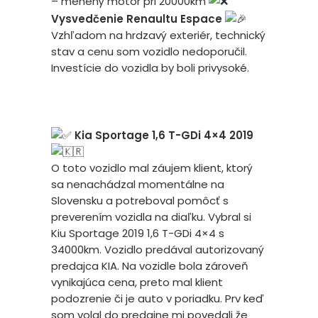
– menený motor pri 20000km
Vysvedčenie Renaultu Espace
Vzhľadom na hrdzavý exteriér, technický
stav a cenu som vozidlo nedoporučil.
Investície do vozidla by boli privysoké.
Kia Sportage 1,6 T-GDi 4×4 2019
O toto vozidlo mal záujem klient, ktorý
sa nenachádzal momentálne na
Slovensku a potreboval pomôcť s
preverením vozidla na diaľku. Vybral si
Kiu Sportage 2019 1,6 T-GDi 4×4 s
34000km. Vozidlo predával autorizovaný
predajca KIA. Na vozidle bola zároveň
vynikajúca cena, preto mal klient
podozrenie či je auto v poriadku. Prv keď
som volal do predajne mi povedali že