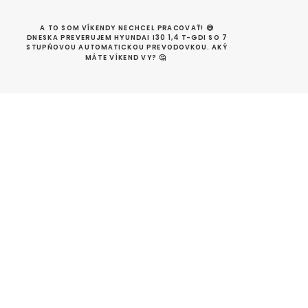
A TO SOM VÍKENDY NECHCEL PRACOVAŤ! 😅 
DNESKA PREVERUJEM HYUNDAI I30 1,4 T-GDI SO 7 
STUPŇOVOU AUTOMATICKOU PREVODOVKOU. AKÝ 
MÁTE VÍKEND VY? 🤔